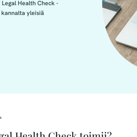
? Legal Health Check -
kannalta yleisiä 
k
gal Health Check toimii?