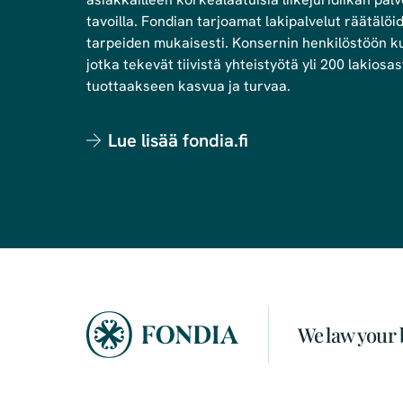
tavoilla. Fondian tarjoamat lakipalvelut räätälöi
tarpeiden mukaisesti. Konsernin henkilöstöön kuu
jotka tekevät tiivistä yhteistyötä yli 200 lakio
tuottaakseen kasvua ja turvaa.
Lue lisää fondia.fi
We law your 