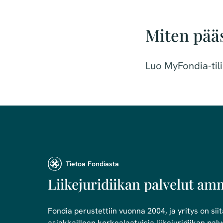
Miten pää
Luo MyFondia-tili
Tietoa Fondiasta
Liikejuridiikan palvelut amm
Fondia perustettiin vuonna 2004, ja yritys on siit
asiakkailleen korkealaatuisia liikejuridiikan palvel