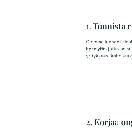
1. Tunnista r
Olemme luoneet sinu
kyselyitä
, jotka on s
yritykseesi kohdistuvi
2. Korjaa o