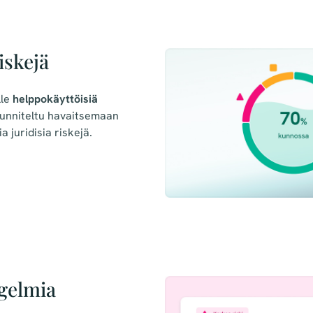
iskejä
lle
helppokäyttöisiä
uunniteltu havaitsemaan
a juridisia riskejä.
ngelmia