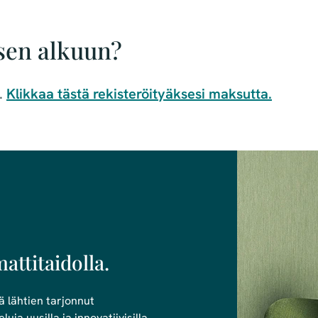
sen alkuun?
.
Klikkaa tästä rekisteröityäksesi maksutta.
attitaidolla.
ä lähtien tarjonnut
uja uusilla ja innovatiivisilla