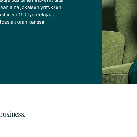
dään aina jokaisen yrityksen
luu yli 150 työntekijää,
sastoasiakkaan kanssa
business.