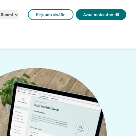
Kirjaudu sisään
Avaa maksuton tili
- Suomi