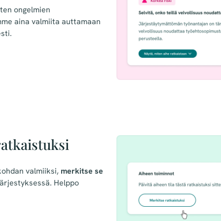
sten ongelmien
mme aina valmiita auttamaan
sti.
ratkaistuksi
kohdan valmiiksi,
merkitse se
järjestyksessä. Helppo